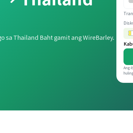
Tran
Disk
 sa Thailand Baht gamit ang WireBarley.
Kab
Ang i
hulin