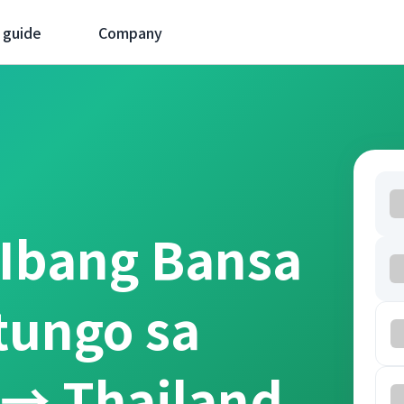
 guide
Company
 Ibang Bansa
tungo sa
 → Thailand