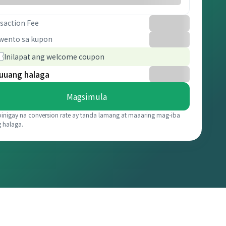
saction Fee
wento sa kupon
Inilapat ang welcome coupon
uuang halaga
Magsimula
binigay na conversion rate ay tanda lamang at maaaring mag-iba
g halaga.