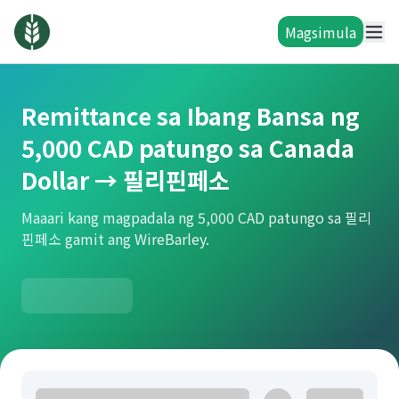
Magsimula
Remittance sa Ibang Bansa ng
5,000 CAD patungo sa Canada
Dollar → 필리핀페소
Maaari kang magpadala ng 5,000 CAD patungo sa 필리
핀페소 gamit ang WireBarley.