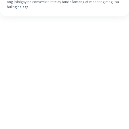
Ang ibinigay na conversion rate ay tanda lamang at maaaring mag-iba
huling halaga.
Kahit na ito ang iyong unang
pagkakataon, madaling tapusin ang
iyong pagpapadala sa ibang bansa
sa 4 na simpleng hakbang.