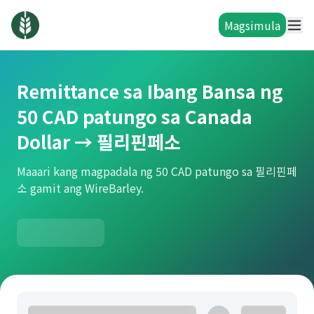
Magsimula
Remittance sa Ibang Bansa ng
50 CAD patungo sa Canada
Dollar → 필리핀페소
Maaari kang magpadala ng 50 CAD patungo sa 필리핀페
소 gamit ang WireBarley.