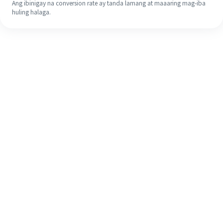
Ang ibinigay na conversion rate ay tanda lamang at maaaring mag-iba
huling halaga.
Kahit na ito ang iyong unang
pagkakataon, madaling tapusin ang
iyong pagpapadala sa ibang bansa
sa 4 na simpleng hakbang.