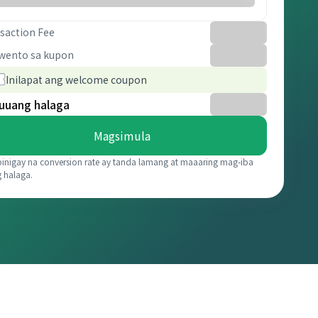
saction Fee
wento sa kupon
Inilapat ang welcome coupon
uuang halaga
Magsimula
binigay na conversion rate ay tanda lamang at maaaring mag-iba
g halaga.