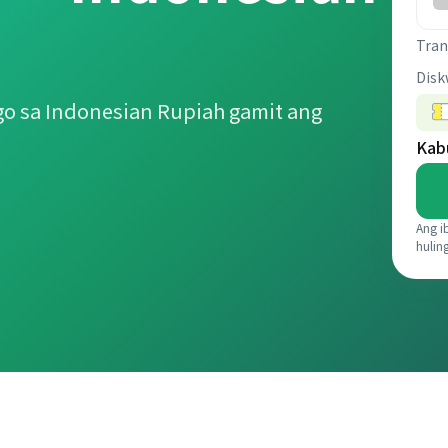
Tran
Disk
o sa Indonesian Rupiah gamit ang
Kab
Ang i
hulin