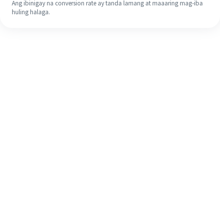
Ang ibinigay na conversion rate ay tanda lamang at maaaring mag-iba
huling halaga.
Kahit na ito ang iyong unang
pagkakataon, madaling tapusin ang
iyong pagpapadala sa ibang bansa
sa 4 na simpleng hakbang.