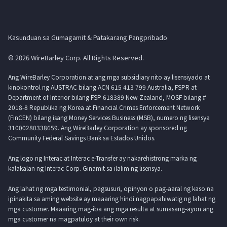
Kasunduan sa Gumagamit & Patakarang Pangpribado
© 2026 WireBarley Corp. All Rights Reserved.
Ang WireBarley Corporation at ang mga subsidiary nito ay lisensiyado at
kinokontrol ng AUSTRAC bilang ACN 615 413 799 Australia, FSPR at
Department of Interior bilang FSP 618389 New Zealand, MOSF bilang #
2018-8 Republika ng Korea at Financial Crimes Enforcement Network
(FinCEN) bilang isang Money Services Business (MSB), numero ng lisensya
31000280338659. Ang WireBarley Corporation ay sponsored ng
Community Federal Savings Bank sa Estados Unidos.
Ang logo ng Interac at Interac e-Transfer ay nakarehistrong marka ng
kalakalan ng Interac Corp. Ginamit sa ilalim ng lisensya.
Ang lahat ng mga testimonial, pagsusuri, opinyon o pag-aaral ng kaso na
ipinakita sa aming website ay maaaring hindi nagpapahiwatig ng lahat ng
mga customer. Maaaring mag-iba ang mga resulta at sumasang-ayon ang
mga customer na magpatuloy at their own risk.