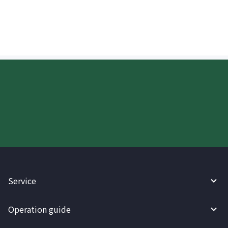
padala sa Hong Kong?
Try WireBarley now!
Service
Operation guide