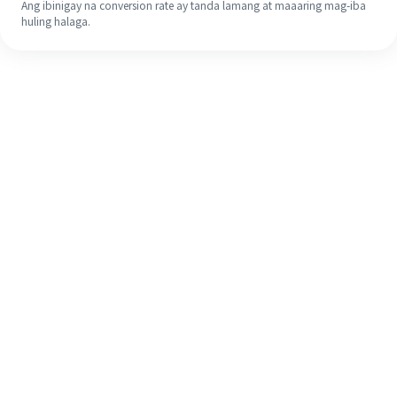
Ang ibinigay na conversion rate ay tanda lamang at maaaring mag-iba
huling halaga.
Kahit na ito ang iyong unang
pagkakataon, madaling tapusin ang
iyong pagpapadala sa ibang bansa
sa 4 na simpleng hakbang.