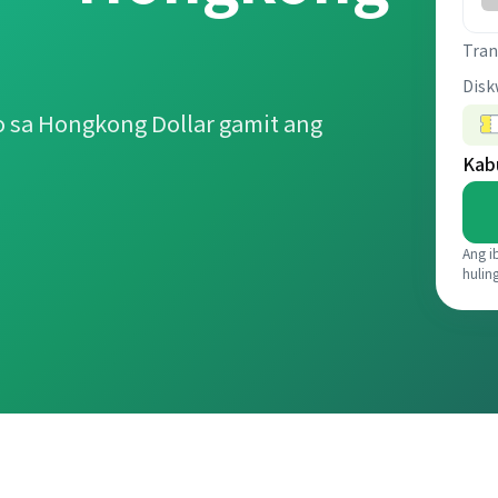
Tran
Disk
 sa Hongkong Dollar gamit ang
Kab
Ang i
hulin