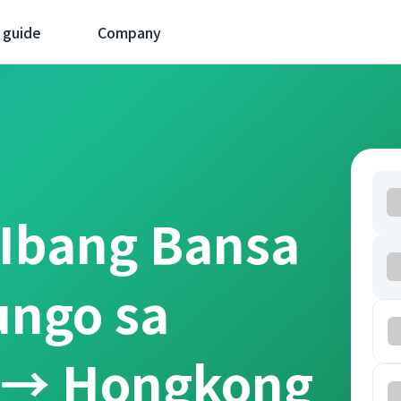
 guide
Company
 Ibang Bansa
ungo sa
r → Hongkong