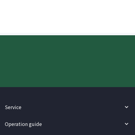
padala sa Hong Kong?
Try WireBarley now!
Service
Operation guide