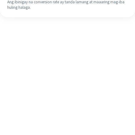
Ang ibinigay na conversion rate ay tanda lamang at maaaring mag-iba
huling halaga.
Kahit na ito ang iyong unang
pagkakataon, madaling tapusin ang
iyong pagpapadala sa ibang bansa
sa 4 na simpleng hakbang.