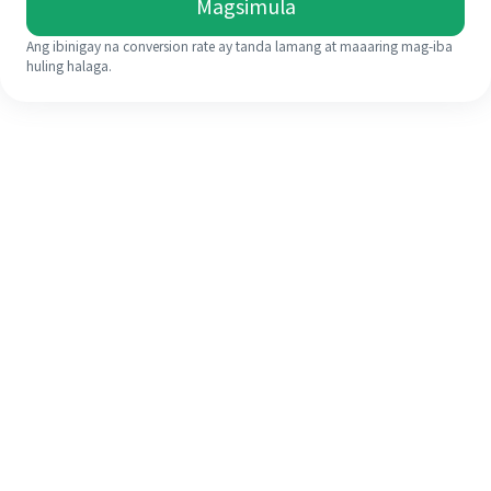
Magsimula
Ang ibinigay na conversion rate ay tanda lamang at maaaring mag-iba
huling halaga.
Kahit na ito ang iyong unang
pagkakataon, madaling tapusin ang
iyong pagpapadala sa ibang bansa
sa 4 na simpleng hakbang.