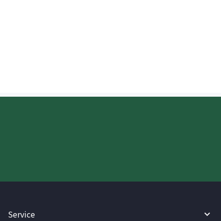
kanilang pagkakakilanlan?
Maaari ko bang suriin ang progreso ng
pera na ipinadala sa UK?
Try WireBarley now!
Service