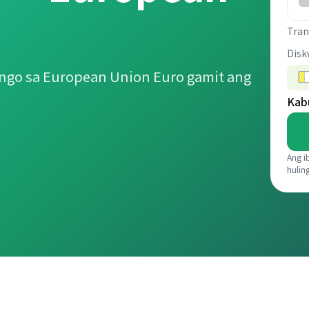
Tran
Disk
ngo sa European Union Euro gamit ang
Kab
Ang i
hulin