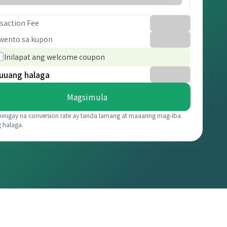
saction Fee
wento sa kupon
Inilapat ang welcome coupon
uuang halaga
Magsimula
binigay na conversion rate ay tanda lamang at maaaring mag-iba
g halaga.