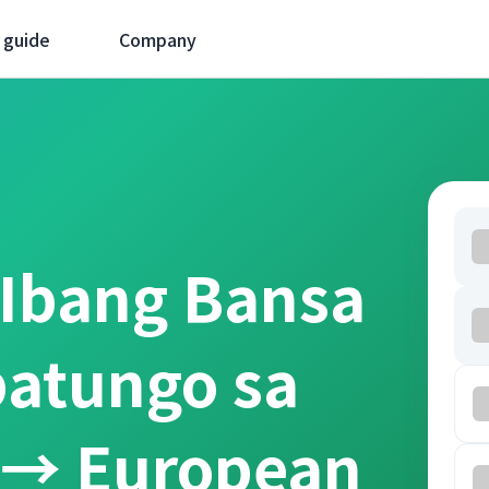
 guide
Company
 Ibang Bansa
patungo sa
 → European