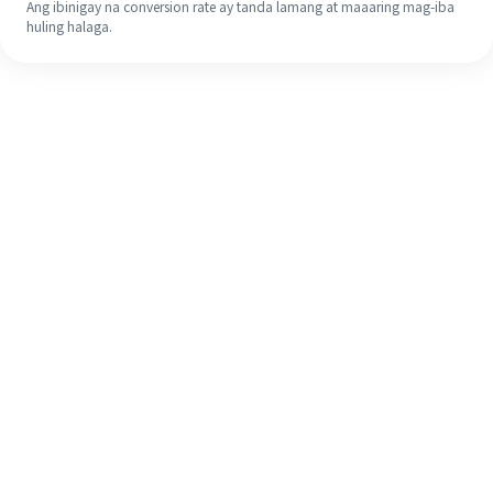
Ang ibinigay na conversion rate ay tanda lamang at maaaring mag-iba
huling halaga.
Kahit na ito ang iyong unang
pagkakataon, madaling tapusin ang
iyong pagpapadala sa ibang bansa
sa 4 na simpleng hakbang.