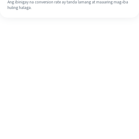
Ang ibinigay na conversion rate ay tanda lamang at maaaring mag-iba
huling halaga.
Kahit na ito ang iyong unang
pagkakataon, madaling tapusin ang
iyong pagpapadala sa ibang bansa
sa 4 na simpleng hakbang.