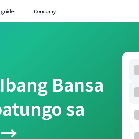
 guide
Company
 Ibang Bansa
patungo sa
 →