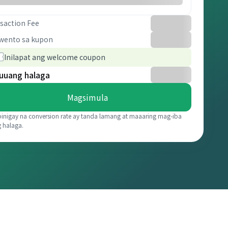
saction Fee
wento sa kupon
Inilapat ang welcome coupon
uuang halaga
Magsimula
binigay na conversion rate ay tanda lamang at maaaring mag-iba
g halaga.