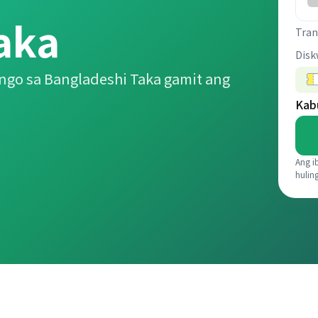
aka
Tran
Disk
ngo sa Bangladeshi Taka gamit ang
Kab
Ang i
hulin