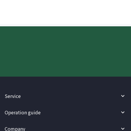
Try WireBarley now!
Service
Operation guide
Company