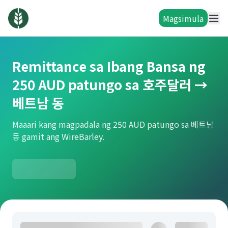
Magsimula
Remittance sa Ibang Bansa ng
250 AUD patungo sa 호주달러 →
베트남 동
Maaari kang magpadala ng 250 AUD patungo sa 베트남
동 gamit ang WireBarley.