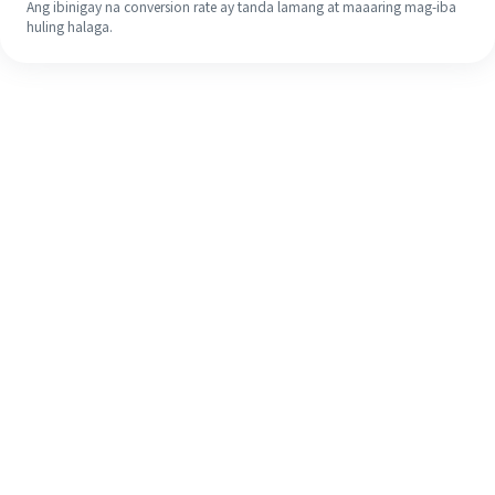
Ang ibinigay na conversion rate ay tanda lamang at maaaring mag-iba
huling halaga.
Kahit na ito ang iyong unang
pagkakataon, madaling tapusin ang
iyong pagpapadala sa ibang bansa
sa 4 na simpleng hakbang.