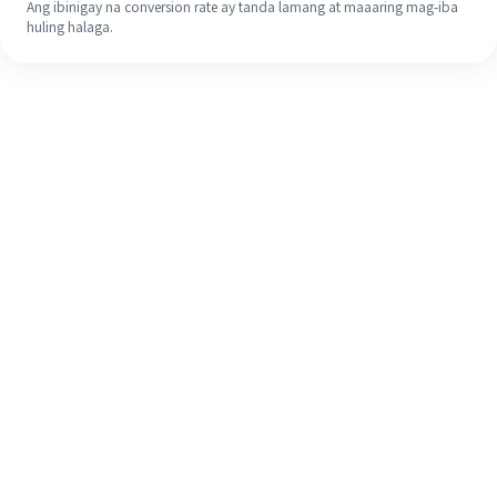
Ang ibinigay na conversion rate ay tanda lamang at maaaring mag-iba
huling halaga.
Kahit na ito ang iyong unang
pagkakataon, madaling tapusin ang
iyong pagpapadala sa ibang bansa
sa 4 na simpleng hakbang.