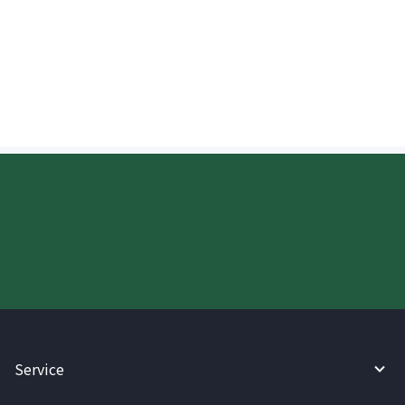
Paano kinukumpirma ng isang
tatanggap sa New Zealand ang
deposito?
Try WireBarley now!
Service