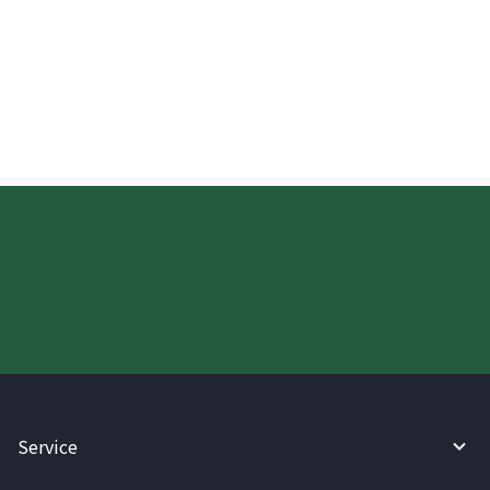
Paano kinukumpirma ng isang
tatanggap sa New Zealand ang
deposito?
Try WireBarley now!
Service