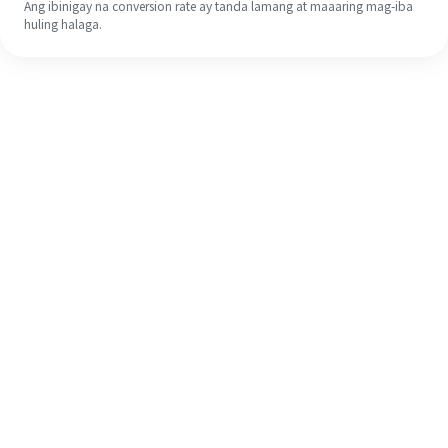
Ang ibinigay na conversion rate ay tanda lamang at maaaring mag-iba
huling halaga.
Kahit na ito ang iyong unang
pagkakataon, madaling tapusin ang
iyong pagpapadala sa ibang bansa
sa 4 na simpleng hakbang.