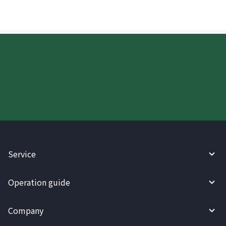
Try WireBarley now!
Service
Operation guide
Company