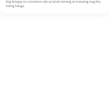
Ang ibinigay na conversion rate ay tanda lamang at maaaring mag-iba
huling halaga.
Kahit na ito ang iyong unang
pagkakataon, madaling tapusin ang
iyong pagpapadala sa ibang bansa
sa 4 na simpleng hakbang.