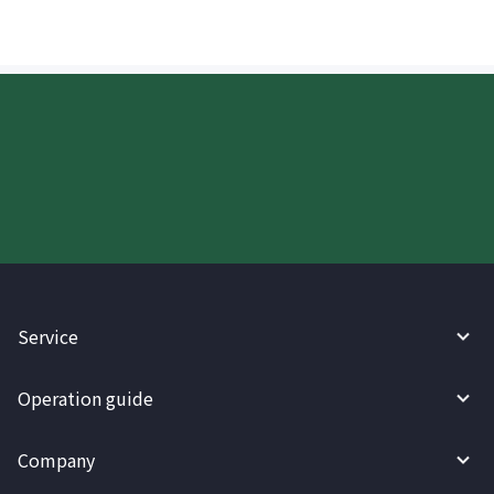
Try WireBarley now!
Service
Operation guide
Company