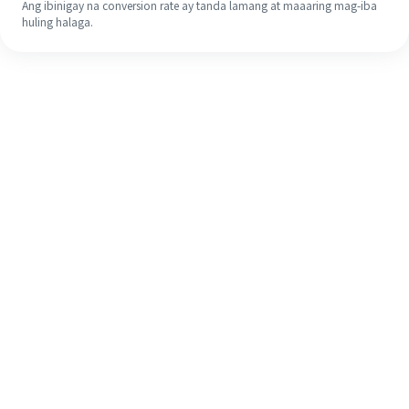
Ang ibinigay na conversion rate ay tanda lamang at maaaring mag-iba
huling halaga.
Kahit na ito ang iyong unang
pagkakataon, madaling tapusin ang
iyong pagpapadala sa ibang bansa
sa 4 na simpleng hakbang.