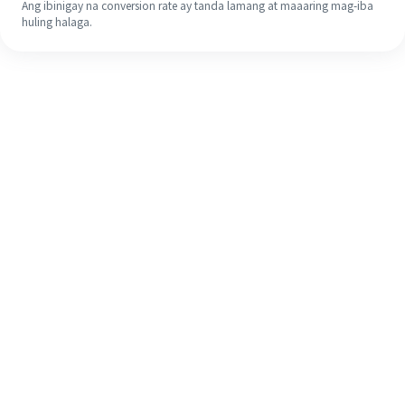
Ang ibinigay na conversion rate ay tanda lamang at maaaring mag-iba
huling halaga.
Kahit na ito ang iyong unang
pagkakataon, madaling tapusin ang
iyong pagpapadala sa ibang bansa
sa 4 na simpleng hakbang.