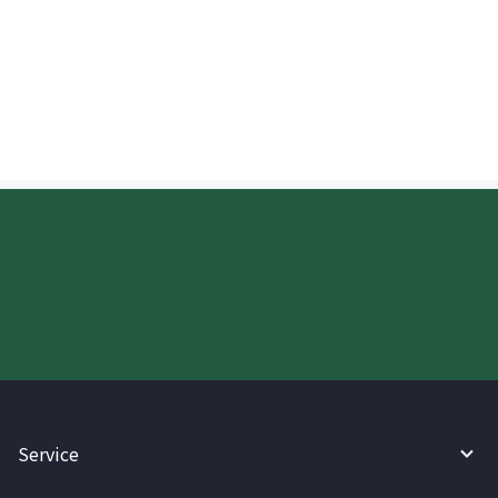
Ano ang mga pag-iingat para sa
pagsusulat ng Ingles na pangalan ng
tatanggap sa Malaysia?
Try WireBarley now!
Service