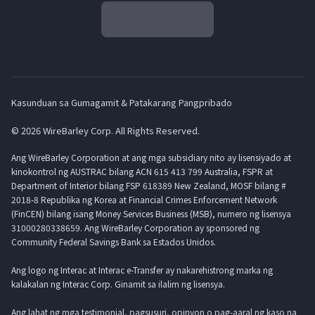
Kasunduan sa Gumagamit & Patakarang Pangpribado
© 2026 WireBarley Corp. All Rights Reserved.
Ang WireBarley Corporation at ang mga subsidiary nito ay lisensiyado at
kinokontrol ng AUSTRAC bilang ACN 615 413 799 Australia, FSPR at
Department of Interior bilang FSP 618389 New Zealand, MOSF bilang #
2018-8 Republika ng Korea at Financial Crimes Enforcement Network
(FinCEN) bilang isang Money Services Business (MSB), numero ng lisensya
31000280338659. Ang WireBarley Corporation ay sponsored ng
Community Federal Savings Bank sa Estados Unidos.
Ang logo ng Interac at Interac e-Transfer ay nakarehistrong marka ng
kalakalan ng Interac Corp. Ginamit sa ilalim ng lisensya.
Ang lahat ng mga testimonial, pagsusuri, opinyon o pag-aaral ng kaso na