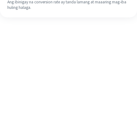
Ang ibinigay na conversion rate ay tanda lamang at maaaring mag-iba
huling halaga.
Kahit na ito ang iyong unang
pagkakataon, madaling tapusin ang
iyong pagpapadala sa ibang bansa
sa 4 na simpleng hakbang.