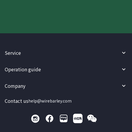
Try WireBarley now!
Service
Operation guide
Company
Contact us
help@wirebarley.com