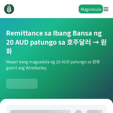
Magsimula
Remittance sa Ibang Bansa ng
20 AUD patungo sa 호주달러 → 원
화
Maaari kang magpadala ng 20 AUD patungo sa 원화
gamit ang WireBarley.