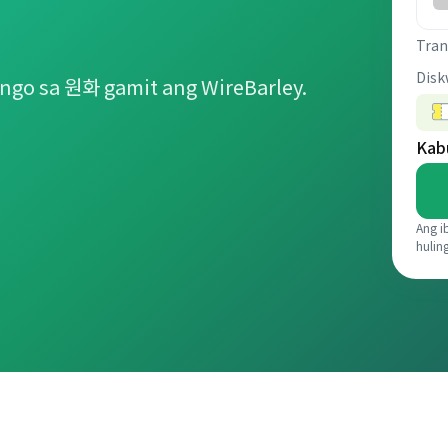
Tran
Disk
ngo sa 원화 gamit ang WireBarley.
Kab
Ang i
hulin