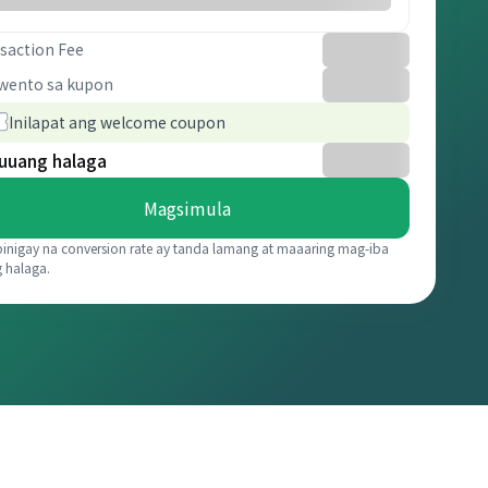
saction Fee
wento sa kupon
Inilapat ang welcome coupon
uuang halaga
Magsimula
binigay na conversion rate ay tanda lamang at maaaring mag-iba
g halaga.