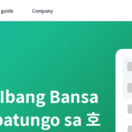
 guide
Company
 Ibang Bansa
patungo sa 호