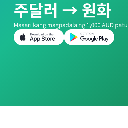
주달러 → 원화
Maaari kang magpadala ng 1,000 AUD patu