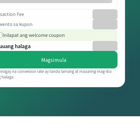
saction Fee
wento sa kupon
Inilapat ang welcome coupon
uuang halaga
Magsimula
binigay na conversion rate ay tanda lamang at maaaring mag-iba
g halaga.