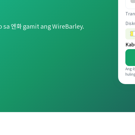
Tran
Disk
 sa 엔화 gamit ang WireBarley.
Kab
Ang i
hulin