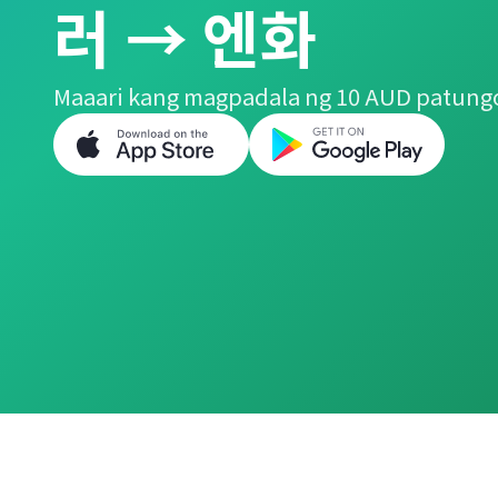
러 → 엔화
Maaari kang magpadala ng 10 AUD patungo