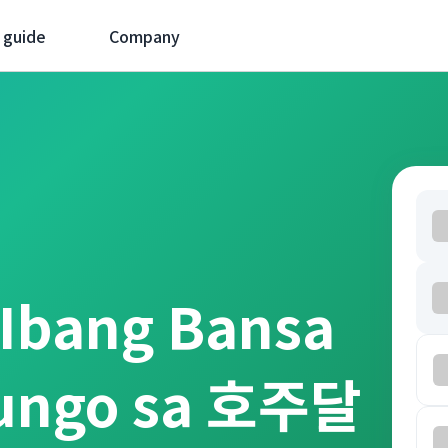
 guide
Company
 Ibang Bansa
tungo sa 호주달