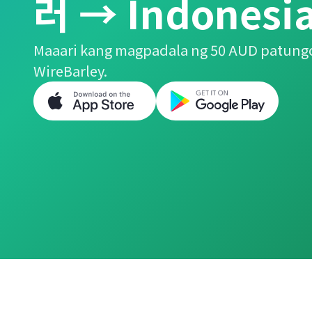
러 → Indonesi
Maaari kang magpadala ng 50 AUD patungo
WireBarley.