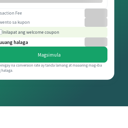
saction Fee
wento sa kupon
Inilapat ang welcome coupon
uuang halaga
Magsimula
binigay na conversion rate ay tanda lamang at maaaring mag-iba
g halaga.