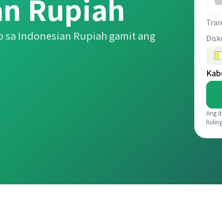
an Rupiah
Tran
 sa Indonesian Rupiah gamit ang
Disk
Kab
Ang i
hulin