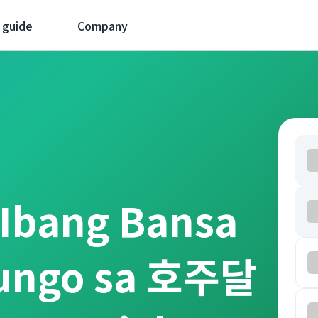
 guide
Company
 Ibang Bansa
tungo sa 호주달