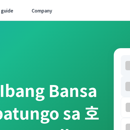
 guide
Company
 Ibang Bansa
patungo sa 호