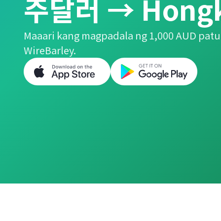
주달러 → Hongko
Maaari kang magpadala ng 1,000 AUD patu
WireBarley.