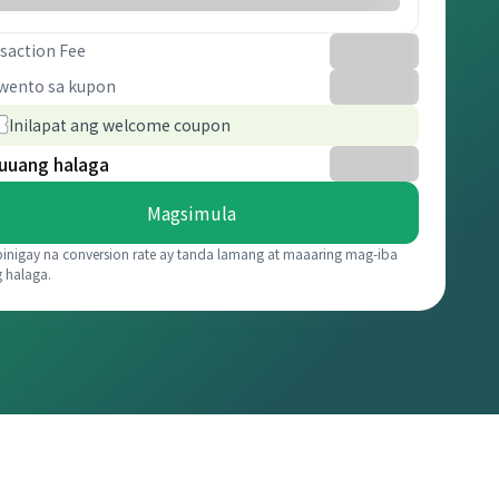
saction Fee
wento sa kupon
Inilapat ang welcome coupon
uuang halaga
Magsimula
binigay na conversion rate ay tanda lamang at maaaring mag-iba
g halaga.