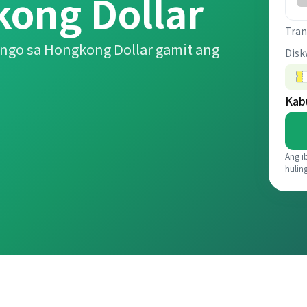
ng Dollar
Tran
ngo sa Hongkong Dollar gamit ang
Disk
Kab
Ang i
hulin