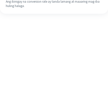
Ang ibinigay na conversion rate ay tanda lamang at maaaring mag-iba
huling halaga.
Kahit na ito ang iyong unang
pagkakataon, madaling tapusin ang
iyong pagpapadala sa ibang bansa
sa 4 na simpleng hakbang.