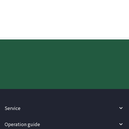
proseso ng palitan ng pera kapag
tumatanggap ng padala sa China?
Try WireBarley now!
Service
Operation guide