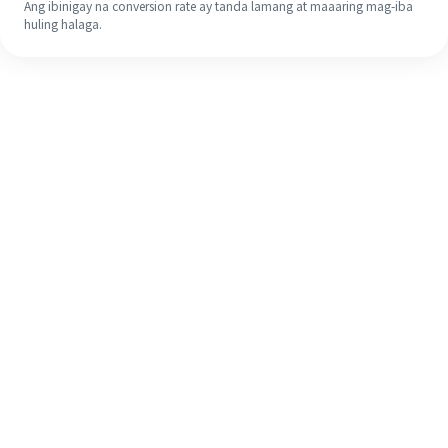
Ang ibinigay na conversion rate ay tanda lamang at maaaring mag-iba
huling halaga.
Kahit na ito ang iyong unang
pagkakataon, madaling tapusin ang
iyong pagpapadala sa ibang bansa
sa 4 na simpleng hakbang.