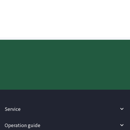
proseso ng palitan ng pera kapag
tumatanggap ng padala sa China?
Try WireBarley now!
Service
Operation guide