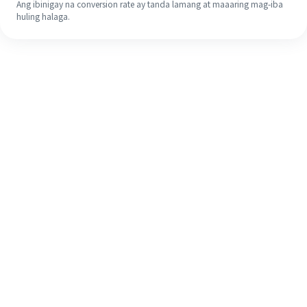
Ang ibinigay na conversion rate ay tanda lamang at maaaring mag-iba
huling halaga.
Kahit na ito ang iyong unang
pagkakataon, madaling tapusin ang
iyong pagpapadala sa ibang bansa
sa 4 na simpleng hakbang.