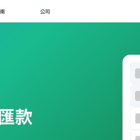
南
公司
匯款