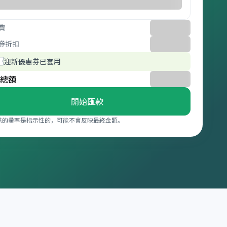
費
券折扣
迎新優惠券已套用
總額
開始匯款
供的彙率是指示性的，可能不會反映最終金額。