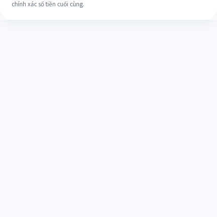
chính xác số tiền cuối cùng.
ĐỐI TÁC CHUYỂN TIỀN QUỐC TẾ
CHÍNH THỨC CỦA LAFC
Quan hệ đối tác kết nối gia đình và cộng đồng.
Từ chuyển tiền quốc tế đến việc cổ vũ trong
cuộc sống hằng ngày, chúng tôi kết nối những
người hâm mộ không chỉ từ Mỹ, Hàn Quốc, Úc
mà còn từ khắp nơi trên thế giới thành một gia
đình.