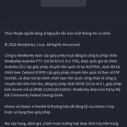
Thỏa thuận người dùng & Nguyên tắc bảo mật thông tin cá nhân
© 2026 WireBarley Corp. All Rights Reserved.
Công ty WireBarley được cấp giấy phép hoạt động là công ty pháp nhân
WireBarley Australia PTY. Ltd (ACN 615 413 799), được quốc gia tài chính
Australia (Úc) cấp giấy phép chuyển tiền quốc tế tại AUSTRAC, được Bộ tài
chính New Zealand (FSPR) cấp giấy phép chuyển tiền quốc tế theo số FSP
618389, và được bộ tài chính chiến lược Hàn Quốc công nhận là công ty
chuyển tiền Kiều hối nhỏ, đăng ký pháp nhân MOSF (2018-số 8 ), giấy phép
kinh doanh mã số (MSB) 31000280338659. WireBarley được bảo trợ tại Mỹ
bởi Community Federal Savings Bank.
Interac và Interac e-Transfer là thương hiệu đã đăng ký của Interac Corp.
Được sử dụng theo giấy phép.
Mọi xếp hạng, đánh giá, ý kiến ​​hoặc trường hợp được trình bày trên trang