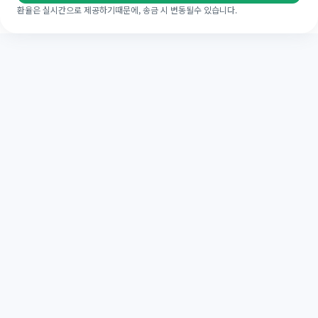
환율은 실시간으로 제공하기때문에, 송금 시 변동될수 있습니다.
LAFC 공식 해외송금 파트너
가족과 커뮤니티를 잇는 파트너십.
해외송금부터 일상의 응원까지, 미국·한국·호주를 넘
어 전 세계 팬과 가족을 하나로 연결합니다.
자세히 보기