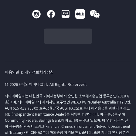
이용약관 & 개인정보처리방침
© 2026 (주)와이어바알리. All Rights Reserved.
와이어바알리는 대한민국 기획재정부에서 승인한 소액해외송금업 등록법인(2018-8
호)이며, 와이어바알리의 자회사인 호주법인 WBAU (WireBarley Australia PTY Ltd.
ACN 615 413 799)는 호주금융당국 AUSTRAC으로 부터 해외송금을 위한 라이센스
IRD (Independent Remittance Dealer)를 취득한 법인입니다. 미국 송금을 위해
Community Federal Savings Bank와 파트너쉽을 맺고 있으며, 미 연방 재무부 산
하 금융범죄 단속 네트워크(Financial Crimes Enforcement Network Department
of Treasury · FinCEN)로부터 해외송금 자격을 얻었습니다. 또한 캐나다 연방정부 산