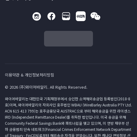
이용약관 & 개인정보처리방침
© 2026 (주)와이어바알리. All Rights Reserved.
와이어바알리는 대한민국 기획재정부에서 승인한 소액해외송금업 등록법인(2018-8
호)이며, 와이어바알리의 자회사인 호주법인 WBAU (WireBarley Australia PTY Ltd.
ACN 615 413 799)는 호주금융당국 AUSTRAC으로 부터 해외송금을 위한 라이센스
IRD (Independent Remittance Dealer)를 취득한 법인입니다. 미국 송금을 위해
Community Federal Savings Bank와 파트너쉽을 맺고 있으며, 미 연방 재무부 산
하 금융범죄 단속 네트워크(Financial Crimes Enforcement Network Department
of Treasury · FinCEN)로부터 해외송금 자격을 얻었습니다. 또한 캐나다 연방정부 산