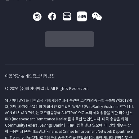
이용약관 & 개인정보처리방침
© 2026 (주)와이어바알리. All Rights Reserved.
와이어바알리는 대한민국 기획재정부에서 승인한 소액해외송금업 등록법인(2018-8
호)이며, 와이어바알리의 자회사인 호주법인 WBAU (WireBarley Australia PTY Ltd.
ACN 615 413 799)는 호주금융당국 AUSTRAC으로 부터 해외송금을 위한 라이센스
IRD (Independent Remittance Dealer)를 취득한 법인입니다. 미국 송금을 위해
Community Federal Savings Bank와 파트너쉽을 맺고 있으며, 미 연방 재무부 산
하 금융범죄 단속 네트워크(Financial Crimes Enforcement Network Department
of Treasury · FinCEN)로부터 해외송금 자격을 얻었습니다. 또한 캐나다 연방정부 산