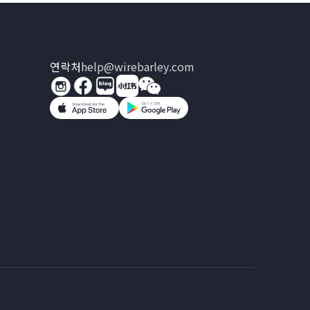
연락처
help@wirebarley.com