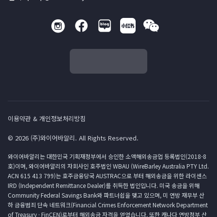
이용약관 & 개인정보처리방침
© 2026 (주)와이어바알리. All Rights Reserved.
와이어바알리는 대한민국 기획재정부에서 승인한 소액해외송금업 등록법인(2018-8
호)이며, 와이어바알리의 자회사인 호주법인 WBAU (WireBarley Australia PTY Ltd.
ACN 615 413 799)는 호주금융당국 AUSTRAC으로 부터 해외송금을 위한 라이센스
IRD (Independent Remittance Dealer)를 취득한 법인입니다. 미국 송금을 위해
Community Federal Savings Bank와 파트너쉽을 맺고 있으며, 미 연방 재무부 산
하 금융범죄 단속 네트워크(Financial Crimes Enforcement Network Department
of Treasury · FinCEN)로부터 해외송금 자격을 얻었습니다. 또한 캐나다 연방정부 산