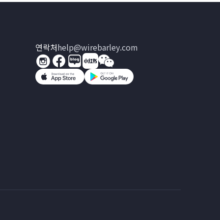
연락처
help@wirebarley.com