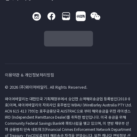
이용약관 & 개인정보처리방침
© 2026 (주)와이어바알리. All Rights Reserved.
와이어바알리는 대한민국 기획재정부에서 승인한 소액해외송금업 등록법인(2018-8
호)이며, 와이어바알리의 자회사인 호주법인 WBAU (WireBarley Australia PTY Ltd.
ACN 615 413 799)는 호주금융당국 AUSTRAC으로 부터 해외송금을 위한 라이센스
IRD (Independent Remittance Dealer)를 취득한 법인입니다. 미국 송금을 위해
Community Federal Savings Bank와 파트너쉽을 맺고 있으며, 미 연방 재무부 산
하 금융범죄 단속 네트워크(Financial Crimes Enforcement Network Department
of Treasury · FinCEN)로부터 해외송금 자격을 얻었습니다. 또한 캐나다 연방정부 산