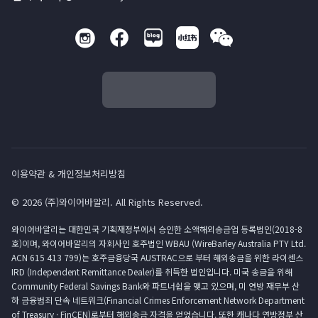
이용약관 & 개인정보처리방침
© 2026 (주)와이어바알리. All Rights Reserved.
와이어바알리는 대한민국 기획재정부에서 승인한 소액해외송금업 등록법인(2018-8
호)이며, 와이어바알리의 자회사인 호주법인 WBAU (WireBarley Australia PTY Ltd.
ACN 615 413 799)는 호주금융당국 AUSTRAC으로 부터 해외송금을 위한 라이센스
IRD (Independent Remittance Dealer)를 취득한 법인입니다. 미국 송금을 위해
Community Federal Savings Bank와 파트너쉽을 맺고 있으며, 미 연방 재무부 산
하 금융범죄 단속 네트워크(Financial Crimes Enforcement Network Department
of Treasury · FinCEN)로부터 해외송금 자격을 얻었습니다. 또한 캐나다 연방정부 산