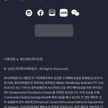
이용약관 & 개인정보처리방침
© 2026 (주)와이어바알리. All Rights Reserved.
와이어바알리는 대한민국 기획재정부에서 승인한 소액해외송금업 등록법인(2018-8
호)이며, 와이어바알리의 자회사인 호주법인 WBAU (WireBarley Australia PTY Ltd.
ACN 615 413 799)는 호주금융당국 AUSTRAC으로 부터 해외송금을 위한 라이센스
IRD (Independent Remittance Dealer)를 취득한 법인입니다. 미국 송금을 위해
Community Federal Savings Bank와 파트너쉽을 맺고 있으며, 미 연방 재무부 산
하 금융범죄 단속 네트워크(Financial Crimes Enforcement Network Department
of Treasury · FinCEN)로부터 해외송금 자격을 얻었습니다. 또한 캐나다 연방정부 산