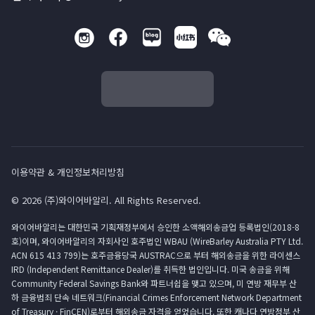
이용약관 & 개인정보처리방침
© 2026 (주)와이어바알리. All Rights Reserved.
와이어바알리는 대한민국 기획재정부에서 승인한 소액해외송금업 등록법인(2018-8
호)이며, 와이어바알리의 자회사인 호주법인 WBAU (WireBarley Australia PTY Ltd.
ACN 615 413 799)는 호주금융당국 AUSTRAC으로 부터 해외송금을 위한 라이센스
IRD (Independent Remittance Dealer)를 취득한 법인입니다. 미국 송금을 위해
Community Federal Savings Bank와 파트너쉽을 맺고 있으며, 미 연방 재무부 산
하 금융범죄 단속 네트워크(Financial Crimes Enforcement Network Department
of Treasury · FinCEN)로부터 해외송금 자격을 얻었습니다. 또한 캐나다 연방정부 산