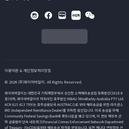
이용약관 & 개인정보처리방침
© 2026 (주)와이어바알리. All Rights Reserved.
와이어바알리는 대한민국 기획재정부에서 승인한 소액해외송금업 등록법인(2018-8
호)이며, 와이어바알리의 자회사인 호주법인 WBAU (WireBarley Australia PTY Ltd.
ACN 615 413 799)는 호주금융당국 AUSTRAC으로 부터 해외송금을 위한 라이센스
IRD (Independent Remittance Dealer)를 취득한 법인입니다. 미국 송금을 위해
Community Federal Savings Bank와 파트너쉽을 맺고 있으며, 미 연방 재무부 산
하 금융범죄 단속 네트워크(Financial Crimes Enforcement Network Department
of Treasury · FinCEN)로부터 해외송금 자격을 얻었습니다. 또한 캐나다 연방정부 산