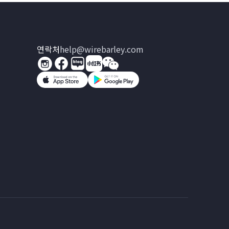
연락처
help@wirebarley.com