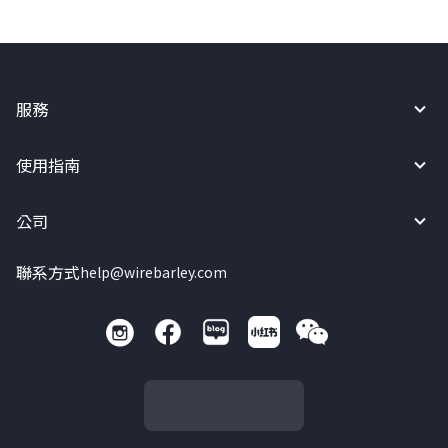
服務
使用指南
公司
聯系方式
help@wirebarley.com